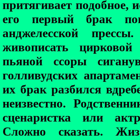
притягивает подобное, и
его первый брак по
анджелесской прессы
живописать
цирковой
пьяной ссоры сигану
голливудских апартаме
их брак раз
би
лся вдреб
неизвестно. Родственн
сценаристка или актр
Сложно сказать. Жи