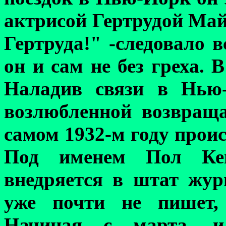
актрисой Гертрудой Майк
Гертруда!" -следовало 
он и с
а
м не без греха. 
Наладив связи в Нью-
возлюбленной возвраща
самом 1932-м году прои
Под именем Пол К
внедряется в штат жу
уже почти не пишет
Начиная с марта, и 