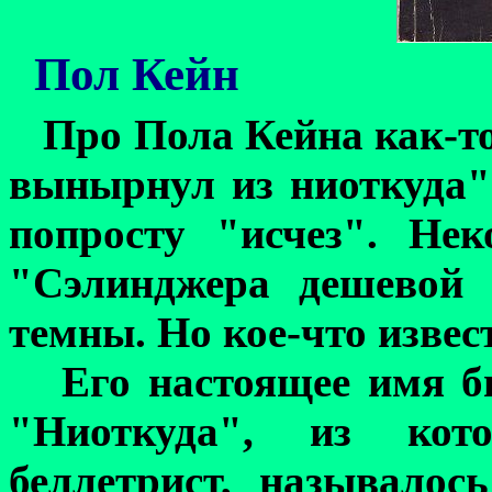
Пол Кейн
Про Пола Кейна как-то
вынырнул из ниоткуда".
попросту "исчез". Не
"Сэлинджера дешевой 
темны. Но кое-что извес
Е
го
н
астоящее имя 
"Ниоткуда", из кот
беллетрист, называло