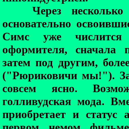
Ч
ерез несколько
основательно освоивши
Симс уже числится 
оформителя, сначала 
затем под другим, бол
(
"Рюриковичи мы!"
)
. 
совсем ясно. Возмо
голливудская мода. Вм
приобретает и статус 
первом
немом
фильм